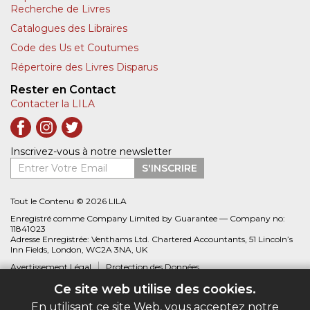
Recherche de Livres
Catalogues des Libraires
Code des Us et Coutumes
Répertoire des Livres Disparus
Rester en Contact
Contacter la LILA
Inscrivez-vous à notre newsletter
Entrer Votre Email
S'INSCRIRE
Tout le Contenu © 2026 LILA
Enregistré comme Company Limited by Guarantee — Company no:
11841023
Adresse Enregistrée: Venthams Ltd. Chartered Accountants, 51 Lincoln’s
Inn Fields, London, WC2A 3NA, UK
Avertissement Légal
Protection des Données
Ce site web utilise des cookies.
Site web créé par
Biblio.com
En utilisant ce site Web, vous acceptez notre